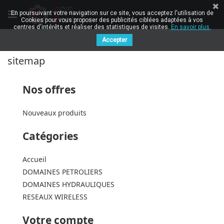
En poursuivant votre navigation sur ce site, vous acceptez l'utilisation de
Cookies pour vous proposer des publicités ciblées adaptées à vos
centres d'intérêts et réaliser des statistiques de visites.
En savoir plus.
Accepter
sitemap
Nos offres
Nouveaux produits
Catégories
Accueil
DOMAINES PETROLIERS
DOMAINES HYDRAULIQUES
RESEAUX WIRELESS
Votre compte